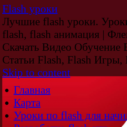
Flash уроки
Лучшие flash уроки. Уроки
flash, flash анимация | Ф
Скачать Видео Обучение В
Статьи Flash, Flash Игры, 
Skip to content
Главная
Карта
Уроки по flash для на