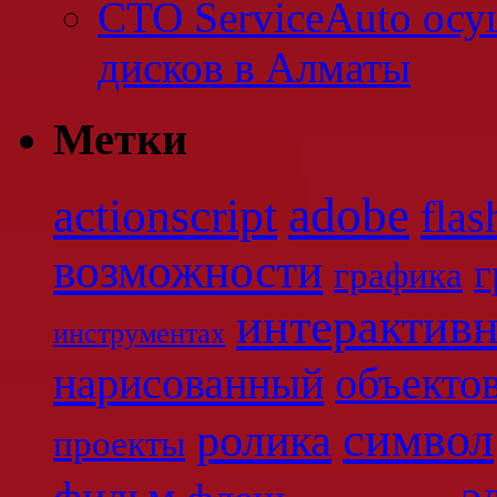
СТО ServiceAuto осу
дисков в Алматы
Метки
adobe
actionscript
flas
возможности
г
графика
интерактив
инструментах
нарисованный
объекто
символ
ролика
проекты
э