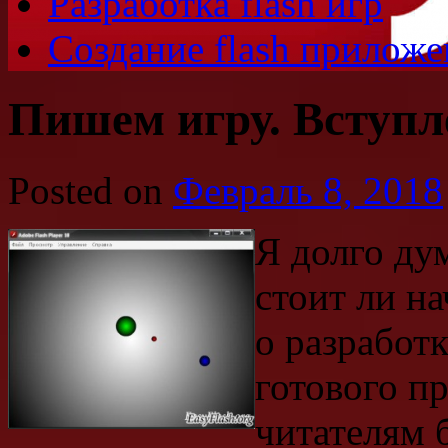
Разработка flash игр
Создание flash прилож
Пишем игру. Вступл
Posted on
Февраль 8, 2018
Я долго дум
стоит ли н
о разработк
готового п
читателям б