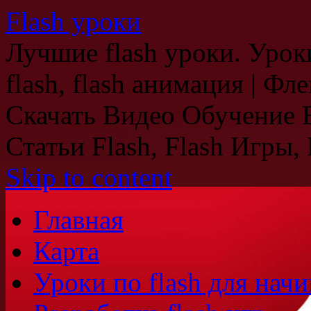
Flash уроки
Лучшие flash уроки. Уроки
flash, flash анимация | Ф
Скачать Видео Обучение В
Статьи Flash, Flash Игры, 
Skip to content
Главная
Карта
Уроки по flash для на