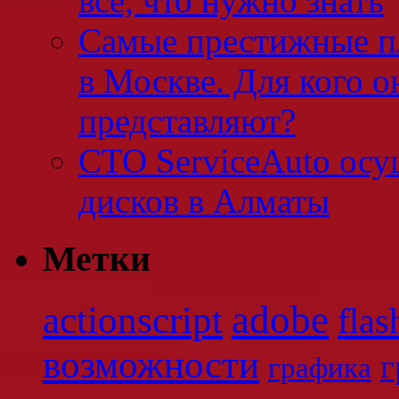
все, что нужно знать
Самые престижные п
в Москве. Для кого о
представляют?
СТО ServiceAuto осу
дисков в Алматы
Метки
adobe
actionscript
flas
возможности
г
графика