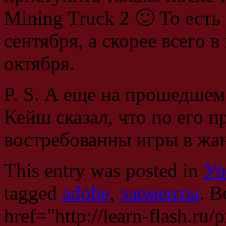
Mining Truck 2 🙂 То ест
сентября, а скорее всего в
октября.
P. S. А еще на прошедш
Кейш сказал, что по его 
востребованны игры в жан
This entry was posted in
Ур
tagged
adobe
,
элементы
. B
href="http://learn-flash.ru/