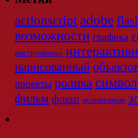
adobe
actionscript
flas
возможности
г
графика
интерактив
инструментах
нарисованный
объекто
символ
ролика
проекты
э
фильм
флеш
экземпляров