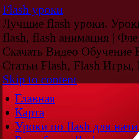
Flash уроки
Лучшие flash уроки. Уроки
flash, flash анимация | Ф
Скачать Видео Обучение В
Статьи Flash, Flash Игры, 
Skip to content
Главная
Карта
Уроки по flash для на