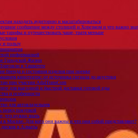
оектам находить аудиторию и масштабироваться
здушное сообщение между столицей и Хорезмом и что важно зна
ые тарифы и путешествовать чаще, тратя меньше
 условия
у и пользу
ероприятия
слевой информацией
це Городской Жизни
 Торговли в Ташкенте
ие бренда и состояния изделия при оценке
машнем кинотеатре: от источника сигнала до акустики
стан при участии AdalTransCom
енте для выгодной и быстрой доставки готовой еды
тва и особенности
еревозок
тво для автовладельцев
ь перед покупкой
е, что нужно знать
в Москве. Для кого они важны и что они собой представляют?
 дисков в Алматы