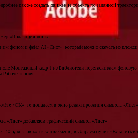
одробнее как же создать движение объекта по заданной траектор
ример «Падающий лист»
ним фоном и файл AI «Лист», который можно скачать из вложе
поле Монтажный кадр 1 из Библиотеки перетаскиваем фоновую к
 Рабочего поля.
нажмёте «ОК», то попадаем в окно редактирования символа «Ли
ола «Лист» добавляем графический символ «Лист».
 140 и, вызвав контекстное меню, выбираем пункт «Вставить к