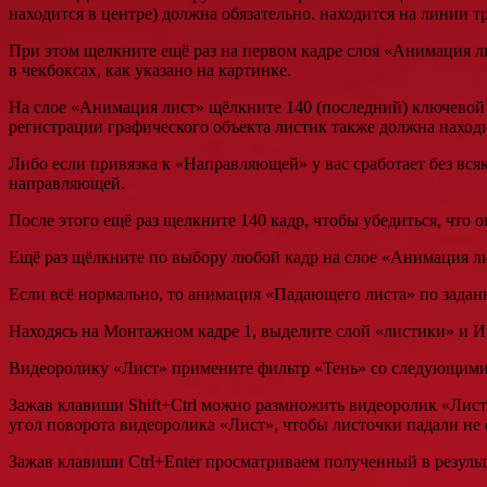
находится в центре) должна обязательно. находится на линии 
При этом щелкните ещё раз на первом кадре слоя «Анимация ли
в чекбоксах, как указано на картинке.
На слое «Анимация лист» щёлкните 140 (последний) ключевой 
регистрации графического объекта листик также должна наход
Либо если привязка к «Направляющей» у вас сработает без вся
направляющей.
После этого ещё раз щелкните 140 кадр, чтобы убедиться, что 
Ещё раз щёлкните по выбору любой кадр на слое «Анимация лис
Если всё нормально, то анимация «Падающего листа» по зада
Находясь на Монтажном кадре 1, выделите слой «листики» и И
Видеоролику «Лист» примените фильтр «Тень» со следующими 
Зажав клавиши Shift+Ctrl можно размножить видеоролик «Лис
угол поворота видеоролика «Лист», чтобы листочки падали не 
Зажав клавиши Ctrl+Enter просматриваем полученный в результ