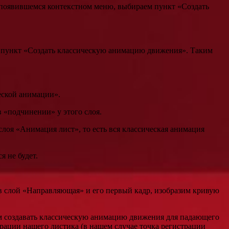
 появившемся контекстном меню, выбираем пункт «Создать
м пункт «Создать классическую анимацию движения». Таким
еской анимации».
 «подчинении» у этого слоя.
слоя «Анимация лист», то есть вся классическая анимация
 не будет.
в слой «Направляющая» и его первый кадр, изобразим кривую
ем создавать классическую анимацию движения для падающего
рации нашего листика (в нашем случае точка регистрации