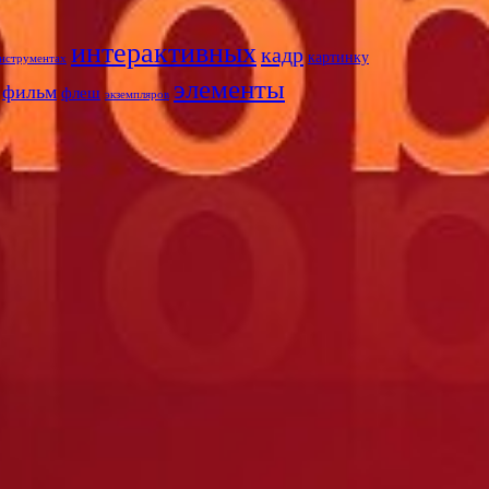
интерактивных
кадр
картинку
нструментах
элементы
фильм
флеш
экземпляров