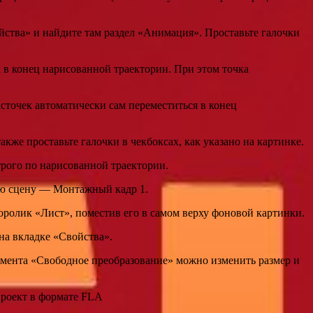
йства» и найдите там раздел «Анимация». Проставьте галочки
в конец нарисованной траектории. При этом точка
сточек автоматически сам переместиться в конец
кже проставьте галочки в чекбоксах, как указано на картинке.
трого по нарисованной траектории.
ую сцену — Монтажный кадр 1.
ролик «Лист», поместив его в самом верху фоновой картинки.
а вкладке «Свойства».
умента «Свободное преобразование» можно изменить размер и
проект в формате FLA