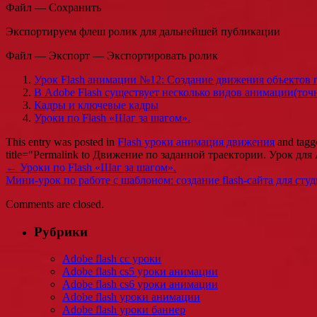
Файл — Сохранить
Экспортируем флеш ролик для дальнейшей публикации
Файл — Экспорт — Экспортировать ролик
Урок Flash анимации №12: Создание движения объектов 
В Adobe Flash существует несколько видов анимации(точн
Кадры и ключевые кадры
Уроки по Flash «Шаг за шагом».
This entry was posted in
Flash уроки анимация движения
and tag
title="Permalink to Движение по заданной траектории. Урок для 
←
Уроки по Flash «Шаг за шагом».
Мини-урок по работе с шаблоном: создание flash-сайта для сту
Comments are closed.
Рубрики
Adobe flash cc уроки
Adobe flash cs5 уроки анимации
Adobe flash cs6 уроки анимации
Adobe flash уроки анимации
Adobe flash уроки баннер