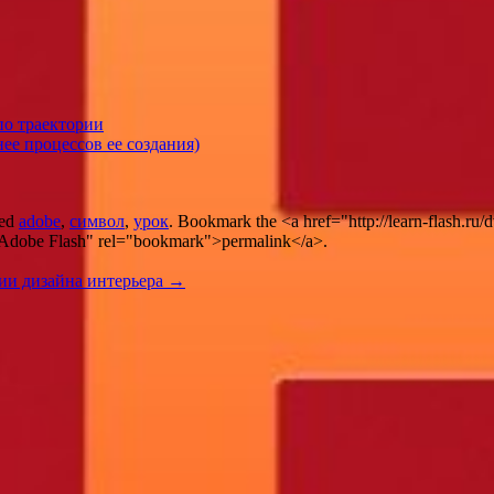
по траектории
ее процессов ее создания)
ged
adobe
,
символ
,
урок
. Bookmark the <a href="http://learn-flash.ru/
Adobe Flash" rel="bookmark">permalink</a>.
дии дизайна интерьера
→