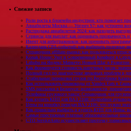
Свежие записи
Роли роста в блокчейн-индустрии: кто помогает пр
Авиабилеты Москва — Ургенч S7: как устроено во
Распродажа авиабилетов 2024: как находить выгодн
Сервисы для выплат: как оценивать прозрачность и
Ивент для арбитражников: как оценивать программ
Календарь CPA-событий: как выбирать полезные м
Справочник affiliate-рынка: как пользоваться отра
Konak House: Уют и Современный Комфорт в Серд
Labubu на Яндекс Маркете: Новый Шаг в Развитии
Как формируется стоимость наручных часов: значен
Полный гид по диагностике звуковых проблем в до
Стабильные перевозки грузов по Республике Казах
Как использовать промокоды от Yandex Eats в Ташк
SMS рассылки в Беларуси: возможности, преимущес
Телефоны грузового такси: Справочник для грузоп
Как купить КПП для ВАЗ 2108: подробное руководс
Цены на коробку передач ВАЗ 2106: что нужно знат
Как правильно выбрать и купить КПП для Нивы: вс
Самые престижные платные образовательные школы 
СТО ServiceAuto осуществляет проточку тормозных