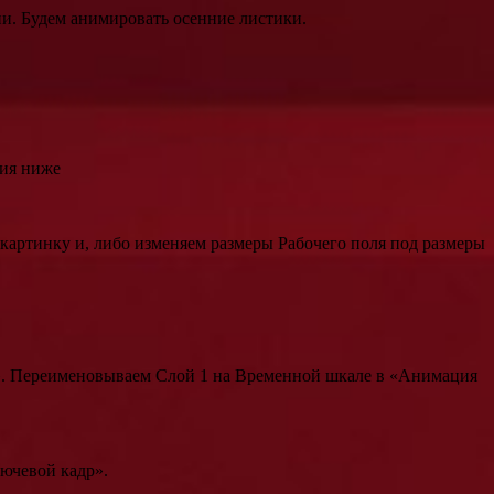
ии. Будем анимировать осенние листики.
ния ниже
артинку и, либо изменяем размеры Рабочего поля под размеры
ст». Переименовываем Слой 1 на Временной шкале в «Анимация
лючевой кадр».