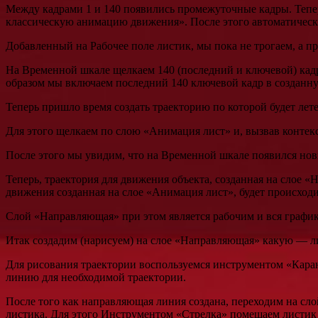
Между кадрами 1 и 140 появились промежуточные кадры. Тепе
классическую анимацию движения». После этого автоматически
Добавленный на Рабочее поле листик, мы пока не трогаем, а п
На Временной шкале щелкаем 140 (последний и ключевой) кад
образом мы включаем последний 140 ключевой кадр в создан
Теперь пришло время создать траекторию по которой будет ле
Для этого щелкаем по слою «Анимация лист» и, вызвав конте
После этого мы увидим, что на Временной шкале появился нов
Теперь, траектория для движения объекта, созданная на слое 
движения созданная на слое «Анимация лист», будет происход
Слой «Направляющая» при этом является рабочим и вся график
Итак создадим (нарисуем) на слое «Направляющая» какую — ли
Для рисования траектории воспользуемся инструментом «Кара
линию для необходимой траектории.
После того как направляющая линия создана, переходим на с
листика. Для этого Инструментом «Стрелка» помещаем листик 