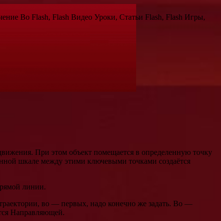
чение Во Flash, Flash Видео Уроки, Статьи Flash, Flash Игры,
 движения. При этом объект помещается в определенную точку
менной шкале между этими ключевыми точками создаётся
прямой линии.
 траектории, во — первых, надо конечно же задать. Во —
ется Направляющей.