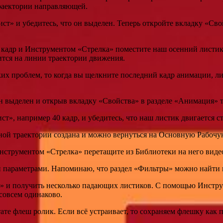
траектории направляющей.
ст» и убедитесь, что он выделен. Теперь откройте вкладку «Сво
кадр и Инструментом «Стрелка» поместите наш осенний листик 
ится на линии траектории движения.
ких проблем, то когда вы щелкните последний кадр анимации, ли
он выделен и открыв вкладку «Свойства» в разделе «Анимация» та
т», например 40 кадр, и убедитесь, что наш листик двигается с
нной траектории создана и можно вернуться на Основную Рабоч
нструментом «Стрелка» перетащите из Библиотеки на него видео
параметрами. Напоминаю, что раздел «Фильтры» можно найти н
т» и получить несколько падающих листиков. С помощью Инстр
совсем одинаково.
ате флеш ролик. Если всё устраивает, то сохраняем флешку как 