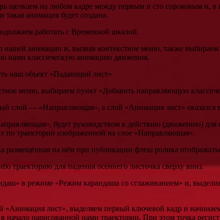
рь щелкаем на любом кадре между первым и сто сороковым и, в
 такая анимация будет создана.
родолжаем работать с Временной шкалой.
р нашей анимации и, вызвав контекстное меню, также выбирае
ную нами классическую анимацию движения.
теть наш объект «Падающий лист»
кстное меню, выбираем пункт «Добавить направляющую классич
ый слой — «Направляющая», а слой «Анимация лист» оказался в
«Направляющая», будет руководством к действию (движению) для 
ит по траектории изображенной на слое «Направляющая».
а размещённая на нём при публикации флеш ролика отображаться
бо траекторию для падения осеннего листочка сверху вниз.
ндаш» в режиме «Режим карандаша со сглаживанием» и, выдели
лой «Анимация лист», выделяем первый ключевой кадр и начина
в начало нарисованной нами траектории. При этом точка регист