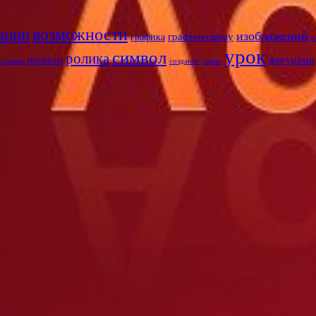
ации
возможности
изображений
графическому
графика
и
урок
символ
ролика
фигурами
проекты
граммы
создание
сцене