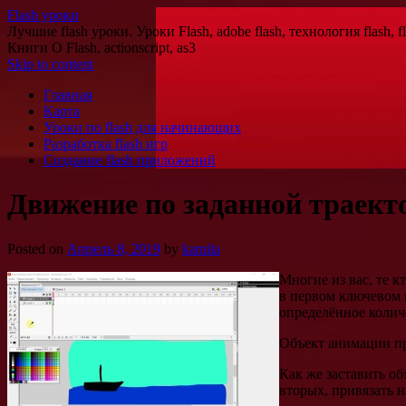
Flash уроки
Лучшие flash уроки. Уроки Flash, adobe flash, технология flash
Книги О Flash, actionscript, as3
Skip to content
Главная
Карта
Уроки по flash для начинающих
Разработка flash игр
Создание flash приложений
Движение по заданной траекто
Posted on
Апрель 8, 2019
by
kamila
Многие из вас, те 
в первом ключевом 
определённое коли
Объект анимации пр
Как же заставить об
вторых, привязать 