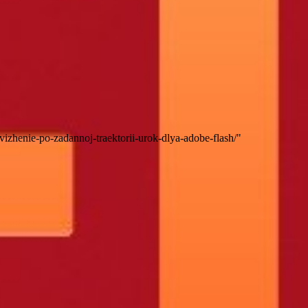
dvizhenie-po-zadannoj-traektorii-urok-dlya-adobe-flash/"