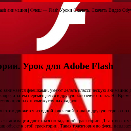
, flash анимация | Флеш — Flash Уроки Скачать, Скачать Видео Обу
рии. Урок для Adobe Flash
кто занимается флешками, умеют делать классическую анимацию
кадре, а затем перемещается в другую ключевую точку. На Вре
чество простых промежуточных
кадров.
и этом движется из одной ключевой точки в другую строго по 
ъект анимации двигаться по заданной траектории. Для этого эту
наш объект к этой траектории. Такая траектория во флеш называ